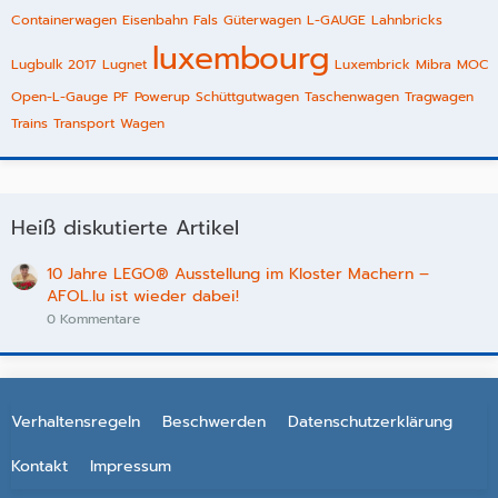
Containerwagen
Eisenbahn
Fals
Güterwagen
L-GAUGE
Lahnbricks
luxembourg
Lugbulk 2017
Lugnet
Luxembrick
Mibra
MOC
Open-L-Gauge
PF
Powerup
Schüttgutwagen
Taschenwagen
Tragwagen
Trains
Transport
Wagen
Heiß diskutierte Artikel
10 Jahre LEGO® Ausstellung im Kloster Machern –
AFOL.lu ist wieder dabei!
0 Kommentare
Verhaltensregeln
Beschwerden
Datenschutzerklärung
Kontakt
Impressum