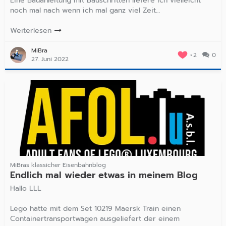
Eine Bauanleitung mit Bauschritten liefere ich vielleicht
noch mal nach wenn ich mal ganz viel Zeit…
Weiterlesen
MiBra
2
0
27. Juni 2022
MiBras klassicher Eisenbahnblog
Endlich mal wieder etwas in meinem Blog
Hallo LLL
Lego hatte mit dem Set 10219 Maersk Train einen
Containertransportwagen ausgeliefert der einem