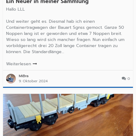
Ein Neuer in meiner Sammlung
Hallo LLL
Und weiter geht es. Diesmal hab ich einen
Containertragwagen der Bauart Sgnss gemoct. Ganze 50
Noppen lang ist er geworden und etwa 7 Noppen breit.
Wieso so lang wird sich mancher fragen. Nun einfach um
vorbildgerecht drei 20 Zoll lange Container tragen zu
können. Die Standardlänge…
Weiterlesen
MiBra
0
9. Oktober 2024