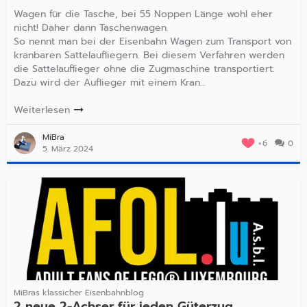
Wagen für die Tasche, bei 55 Noppen Länge wohl eher
nicht! Daher dann Taschenwagen.
So nennt man bei der Eisenbahn Wagen zum Transport von
kranbaren Sattelaufliegern. Bei diesem Verfahren werden
die Sattelauflieger ohne die Zugmaschine transportiert.
Dazu wird der Auflieger mit einem Kran…
Weiterlesen
MiBra
6
0
5. März 2024
MiBras klassicher Eisenbahnblog
2 neue 2-Achser für jeden Güterzug