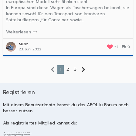
europäischen Modell sehr ähnlich sieht.
In Europa sind diese Wagen als Taschenwagen bekannt, sie
können sowohl für den Transport von kranbaren
Sattelaufliegern ,für Container sowie…
Weiterlesen
MiBra
4
0
23. Juni 2022
1
2
3
Registrieren
Mit einem Benutzerkonto kannst du das AFOL.lu Forum noch
besser nutzen.
Als registriertes Mitglied kannst du:
- Themen abonnieren und auf dem Laufenden bleiben
- Dich mit anderen Mitgliedern direkt austauschen