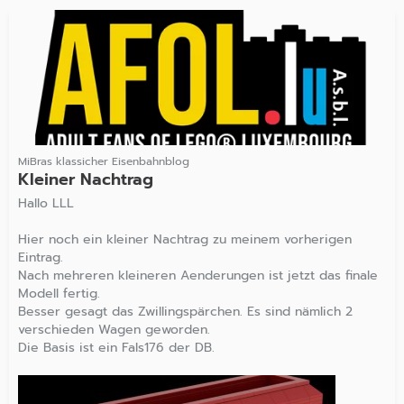
MiBras klassicher Eisenbahnblog
Kleiner Nachtrag
Hallo LLL
Hier noch ein kleiner Nachtrag zu meinem vorherigen
Eintrag.
Nach mehreren kleineren Aenderungen ist jetzt das finale
Modell fertig.
Besser gesagt das Zwillingspärchen. Es sind nämlich 2
verschieden Wagen geworden.
Die Basis ist ein Fals176 der DB.