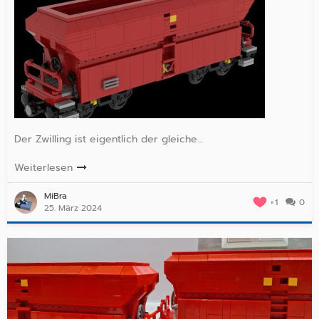
Der Zwilling ist eigentlich der gleiche…
Weiterlesen
MiBra
1
0
25. März 2024