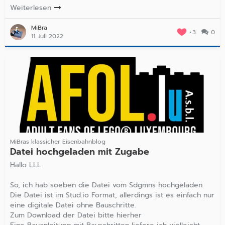
Weiterlesen
MiBra
3
0
11. Juli 2022
MiBras klassicher Eisenbahnblog
Datei hochgeladen mit Zugabe
Hallo LLL
So, ich hab soeben die Datei vom Sdgmns hochgeladen.
Die Datei ist im Stud.io Format, allerdings ist es einfach nur
eine digitale Datei ohne Bauschritte.
Zum Download der Datei bitte hierher