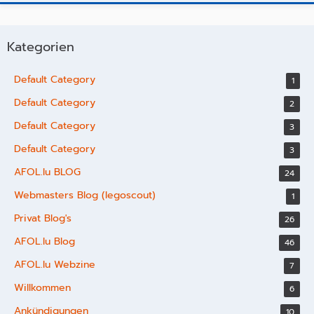
Kategorien
Default Category
1
Default Category
2
Default Category
3
Default Category
3
AFOL.lu BLOG
24
Webmasters Blog (legoscout)
1
Privat Blog's
26
AFOL.lu Blog
46
AFOL.lu Webzine
7
Willkommen
6
Ankündigungen
10