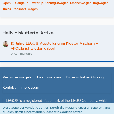
Open-L-Gauge
PF
Powerup
Schüttgutwagen
Taschenwagen
Tragwagen
Trains
Transport
Wagen
Heiß diskutierte Artikel
10 Jahre LEGO® Ausstellung im Kloster Machern –
AFOL.lu ist wieder dabei!
0 Kommentare
Verhaltensregeln
Beschwerden
Datenschutzerklärung
Kontakt
Impressum
LEGO® is a registered trademark of the LEGO Company, which
does not sponsor, authorize or endorse this site. All other
Diese Seite verwendet Cookies. Durch die Nutzung unserer Seite erklärst
trademarks, service marks, and copyrights are property of their
du dich damit einverstanden, dass wir Cookies setzen.