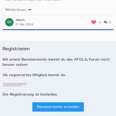
Weiterlesen
Misch
2
0
9. Mai 2024
Registrieren
Mit einem Benutzerkonto kannst du das AFOL.lu Forum noch
besser nutzen.
Als registriertes Mitglied kannst du:
- Themen abonnieren und auf dem Laufenden bleiben
- Dich mit anderen Mitgliedern direkt austauschen
- Eigene Beiträge und Themen erstellen
Die Registrierung ist kostenlos.
Benutzerkonto erstellen