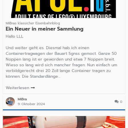
MiBras klassicher Eisenbahnblog
Ein Neuer in meiner Sammlung
Hallo LLL
Und weiter geht es. Diesmal hab ich einen
Containertragwagen der Bauart Sgnss gemoct. Ganze 50
Noppen lang ist er geworden und etwa 7 Noppen breit.
Wieso so lang wird sich mancher fragen. Nun einfach um
vorbildgerecht drei 20 Zoll lange Container tragen zu
können. Die Standardlänge…
Weiterlesen
MiBra
0
9. Oktober 2024