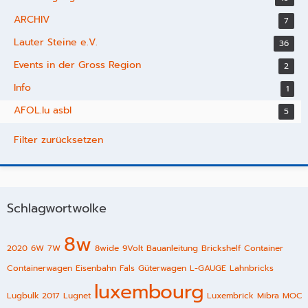
ARCHIV
7
Lauter Steine e.V.
36
Events in der Gross Region
2
Info
1
AFOL.lu asbl
5
Filter zurücksetzen
Schlagwortwolke
8w
2020
6W
7W
8wide
9Volt
Bauanleitung
Brickshelf
Container
Containerwagen
Eisenbahn
Fals
Güterwagen
L-GAUGE
Lahnbricks
luxembourg
Lugbulk 2017
Lugnet
Luxembrick
Mibra
MOC