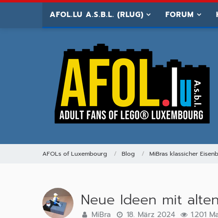
AFOL.LU A.S.B.L. (RLUG)
FORUM
AFOLs of Luxembourg
Blog
MiBras klassicher Eise
Neue Ideen mit alte
MiBra
18. März 2024
1.201 Ma