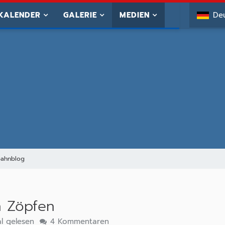
KALENDER
GALERIE
MEDIEN
De
nbahnblog
n Zöpfen
l gelesen
4 Kommentaren