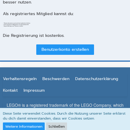
besser nutzen.
Als registriertes Mitglied kannst du:
- Themen abonnieren und auf dem Laufenden bleiben
- Dich mit anderen Mitgliedern direkt austauschen
- Eigene Beiträge und Themen erstellen
Die Registrierung ist kostenlos.
Benutzerkonto erstellen
Verhaltensregeln
Beschwerden
Datenschutzerklärung
Kontakt
Impressum
LEGO® is a registered trademark of the LEGO Company, which
does not sponsor, authorize or endorse this site. All other
Diese Seite verwendet Cookies. Durch die Nutzung unserer Seite erklärst
trademarks, service marks, and copyrights are property of their
du dich damit einverstanden, dass wir Cookies setzen.
respective owners.
Weitere Informationen
Schließen