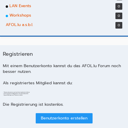
LAN Events
0
Workshops
0
AFOL.lu a.s.b.l.
0
Registrieren
Mit einem Benutzerkonto kannst du das AFOL.lu Forum noch
besser nutzen.
Als registriertes Mitglied kannst du:
- Themen abonnieren und auf dem Laufenden bleiben
- Dich mit anderen Mitgliedern direkt austauschen
- Eigene Beiträge und Themen erstellen
Die Registrierung ist kostenlos.
Benutzerkonto erstellen