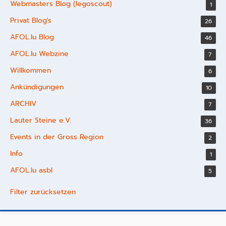
Webmasters Blog (legoscout)
1
Privat Blog's
26
AFOL.lu Blog
46
AFOL.lu Webzine
7
Willkommen
6
Ankündigungen
10
ARCHIV
7
Lauter Steine e.V.
36
Events in der Gross Region
2
Info
1
AFOL.lu asbl
5
Filter zurücksetzen