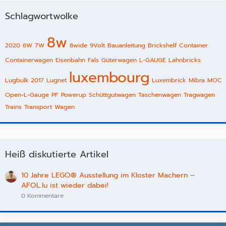
Schlagwortwolke
8w
2020
6W
7W
8wide
9Volt
Bauanleitung
Brickshelf
Container
Containerwagen
Eisenbahn
Fals
Güterwagen
L-GAUGE
Lahnbricks
luxembourg
Lugbulk 2017
Lugnet
Luxembrick
Mibra
MOC
Open-L-Gauge
PF
Powerup
Schüttgutwagen
Taschenwagen
Tragwagen
Trains
Transport
Wagen
Heiß diskutierte Artikel
10 Jahre LEGO® Ausstellung im Kloster Machern –
AFOL.lu ist wieder dabei!
0 Kommentare