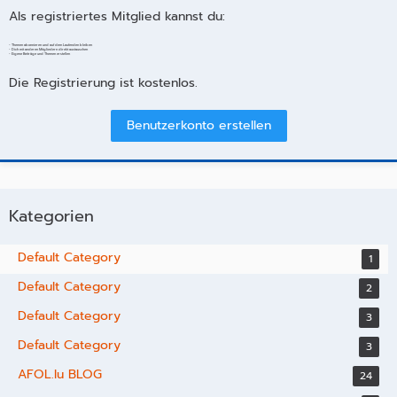
Als registriertes Mitglied kannst du:
- Themen abonnieren und auf dem Laufenden bleiben
- Dich mit anderen Mitgliedern direkt austauschen
- Eigene Beiträge und Themen erstellen
Die Registrierung ist kostenlos.
Benutzerkonto erstellen
Kategorien
Default Category
1
Default Category
2
Default Category
3
Default Category
3
AFOL.lu BLOG
24