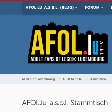
AFOL.LU A.S.B.L. (RLUG)
FORUM
AFOLs of Luxembourg
AFOL.lu a.s.b.l.
Aktivitäten
AFOL.lu a.s.b.l. Stammtisch