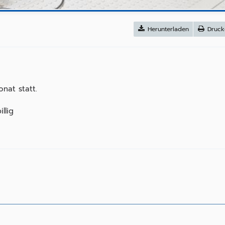
Herunterladen
Druck
nat statt.
llig