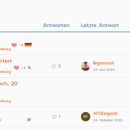
Antworten
Letzte Antwort
3
xemburg
rtert
legoscout
3
2
23. Juni 2024
xemburg
och, 20.
xemburg
AFOLegoist
1
)
24. Oktober 2023