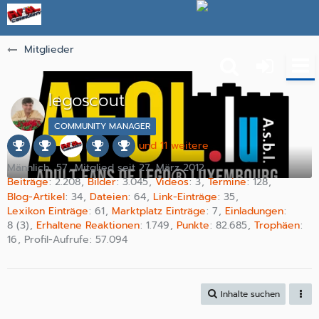
Mitglieder
legoscout
COMMUNITY MANAGER
und 11 weitere
Männlich
57
Mitglied seit 27. März 2012
Beiträge
2.208
Bilder
3.045
Videos
3
Termine
128
Blog-Artikel
34
Dateien
64
Link-Einträge
35
Lexikon Einträge
61
Marktplatz Einträge
7
Einladungen
8 (3)
Erhaltene Reaktionen
1.749
Punkte
82.685
Trophäen
16
Profil-Aufrufe
57.094
Inhalte suchen