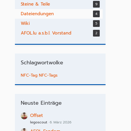
Steine & Teile
9
Dateiendungen
4
Wiki
5
AFOL.lu a.s.b.l. Vorstand
2
Schlagwortwolke
NFC-Tag
NFC-Tags
Neuste Einträge
Offset
legoscout
6. März 2026