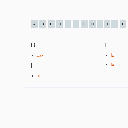
A
B
C
D
E
F
G
H
I
J
K
L
B
L
bsx
ldr
I
lxf
io