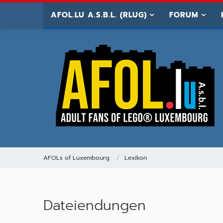
AFOL.LU A.S.B.L. (RLUG)
FORUM
AFOLs of Luxembourg
Lexikon
Dateiendungen