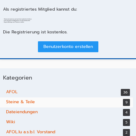
Als registriertes Mitglied kannst du:
- Themen abonnieren und auf dem Laufenden bleiben
- Dich mit anderen Mitgliedern direkt austauschen
- Eigene Beiträge und Themen erstellen
Die Registrierung ist kostenlos.
Benutzerkonto erstellen
Kategorien
AFOL
36
Steine & Teile
9
Dateiendungen
4
Wiki
5
AFOL.lu a.s.b.l. Vorstand
2