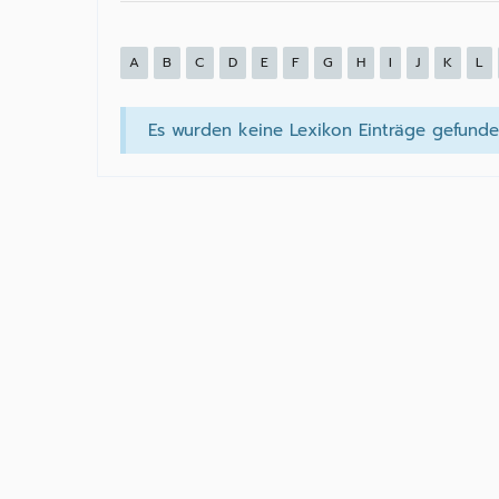
A
B
C
D
E
F
G
H
I
J
K
L
Es wurden keine Lexikon Einträge gefunde