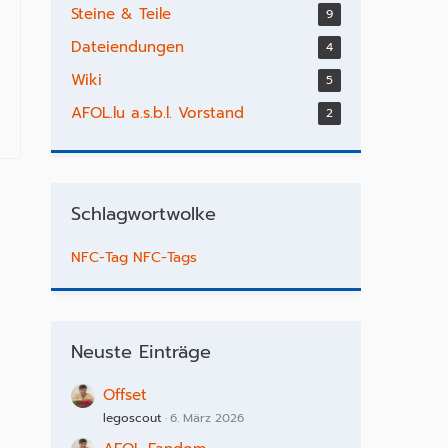
Steine & Teile
9
Dateiendungen
4
Wiki
5
AFOL.lu a.s.b.l. Vorstand
2
Schlagwortwolke
NFC-Tag
NFC-Tags
Neuste Einträge
Offset
legoscout
6. März 2026