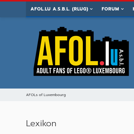
AFOL.LU A.S.B.L. (RLUG)
FORUM
AFOLs of Luxembourg
Lexikon