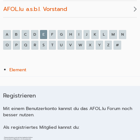
AFOL.lu a.s.b.l. Vorstand
A
B
C
D
E
F
G
H
I
J
K
L
M
N
O
P
Q
R
S
T
U
V
W
X
Y
Z
#
Element
Registrieren
Mit einem Benutzerkonto kannst du das AFOL.lu Forum noch
besser nutzen.
Als registriertes Mitglied kannst du:
- Themen abonnieren und auf dem Laufenden bleiben
- Dich mit anderen Mitgliedern direkt austauschen