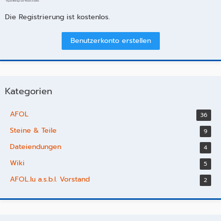
- Eigene Beiträge und Themen erstellen
Die Registrierung ist kostenlos.
Benutzerkonto erstellen
Kategorien
AFOL
36
Steine & Teile
9
Dateiendungen
4
Wiki
5
AFOL.lu a.s.b.l. Vorstand
2