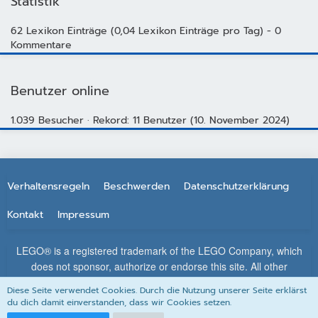
Statistik
62 Lexikon Einträge (0,04 Lexikon Einträge pro Tag) - 0
Kommentare
Benutzer online
1.039 Besucher
Rekord: 11 Benutzer (
10. November 2024
)
Verhaltensregeln
Beschwerden
Datenschutzerklärung
Kontakt
Impressum
LEGO® is a registered trademark of the LEGO Company, which
does not sponsor, authorize or endorse this site. All other
trademarks, service marks, and copyrights are property of their
Diese Seite verwendet Cookies. Durch die Nutzung unserer Seite erklärst
respective owners.
du dich damit einverstanden, dass wir Cookies setzen.