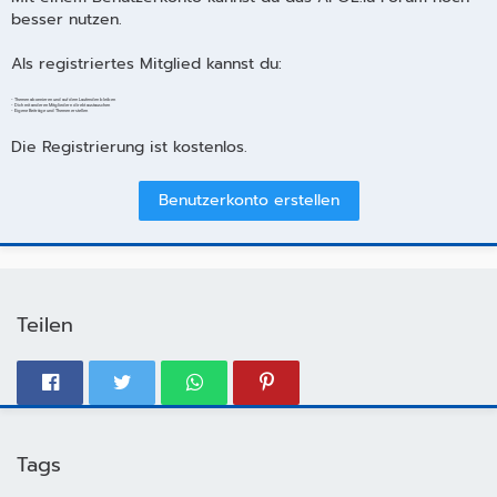
besser nutzen.
Als registriertes Mitglied kannst du:
- Themen abonnieren und auf dem Laufenden bleiben
- Dich mit anderen Mitgliedern direkt austauschen
- Eigene Beiträge und Themen erstellen
Die Registrierung ist kostenlos.
Benutzerkonto erstellen
Teilen
Tags