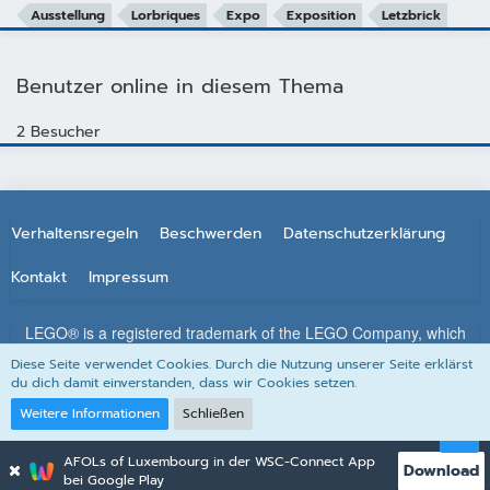
Ausstellung
Lorbriques
Expo
Exposition
Letzbrick
Benutzer online in diesem Thema
2 Besucher
Verhaltensregeln
Beschwerden
Datenschutzerklärung
Kontakt
Impressum
LEGO® is a registered trademark of the LEGO Company, which
does not sponsor, authorize or endorse this site. All other
Diese Seite verwendet Cookies. Durch die Nutzung unserer Seite erklärst
trademarks, service marks, and copyrights are property of their
du dich damit einverstanden, dass wir Cookies setzen.
respective owners.
Weitere Informationen
Schließen
AFOLs of Luxembourg in der WSC-Connect App
Download
Community-Software:
WoltLab Suite™
bei Google Play