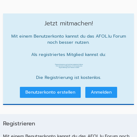
Jetzt mitmachen!
Mit einem Benutzerkonto kannst du das AFOL.lu Forum
noch besser nutzen.
Als registriertes Mitglied kannst du:
- Themen abonnieren und auf dem Laufenden bleiben
- Dich mit anderen Mitgliedern direkt austauschen
- Eigene Beiträge und Themen erstellen
Die Registrierung ist kostenlos.
Benutzerkonto erstellen
Anmelden
Registrieren
Mit einem Benutzerkonto kannst du das AFOL.lu Forum noch