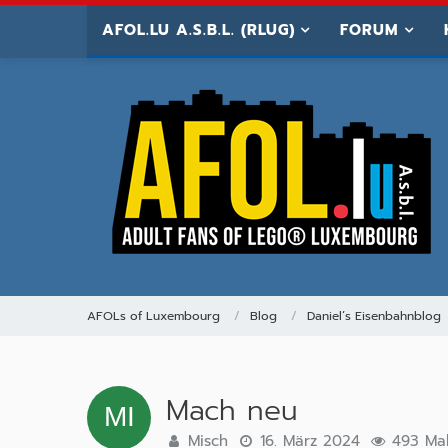
AFOL.LU A.S.B.L. (RLUG)
FORUM
AFOLs of Luxembourg
Blog
Daniel’s Eisenbahnblog
Mach neu
Misch
16. März 2024
493 Mal