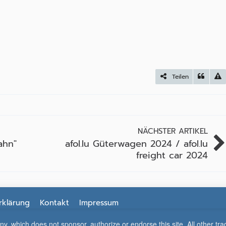
Teilen
NÄCHSTER ARTIKEL
ahn"
afol.lu Güterwagen 2024 / afol.lu
freight car 2024
rklärung
Kontakt
Impressum
which does not sponsor, authorize or endorse this site. All other tra