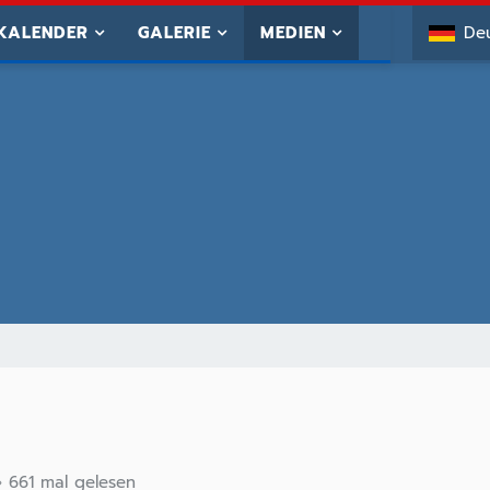
KALENDER
GALERIE
MEDIEN
De
661 mal gelesen