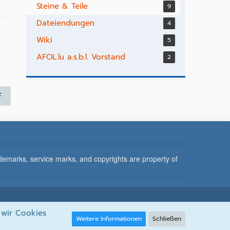
Steine & Teile
9
Dateiendungen
4
Wiki
5
AFOL.lu a.s.b.l. Vorstand
2
F
demarks, service marks, and copyrights are property of
 wir Cookies
Weitere Informationen
Schließen