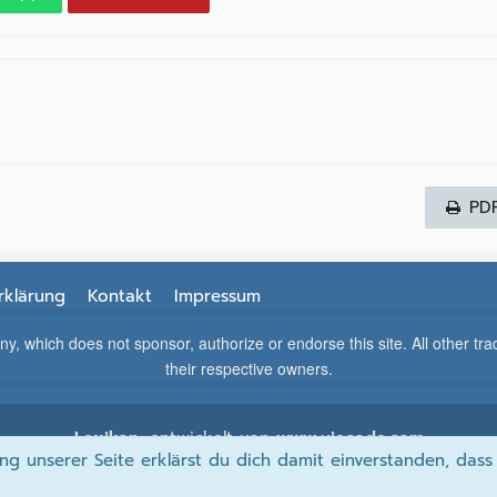
PD
rklärung
Kontakt
Impressum
which does not sponsor, authorize or endorse this site. All other tra
their respective owners.
Lexikon
, entwickelt von
www.viecode.com
ng unserer Seite erklärst du dich damit einverstanden, dass
Community-Software:
WoltLab Suite™