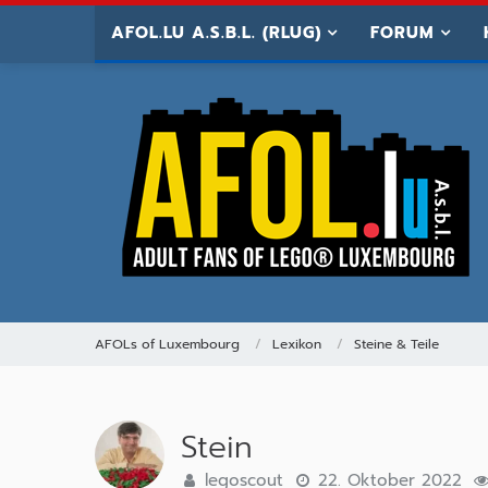
AFOL.LU A.S.B.L. (RLUG)
FORUM
AFOLs of Luxembourg
Lexikon
Steine & Teile
Stein
legoscout
22. Oktober 2022