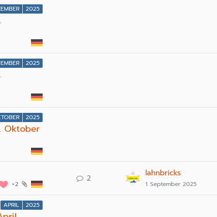
ZEMBER
2025
.
EMBER
2025
.
TOBER
2025
5. Oktober
lahnbricks
2
2
1. September 2025
APRIL
2025
pril