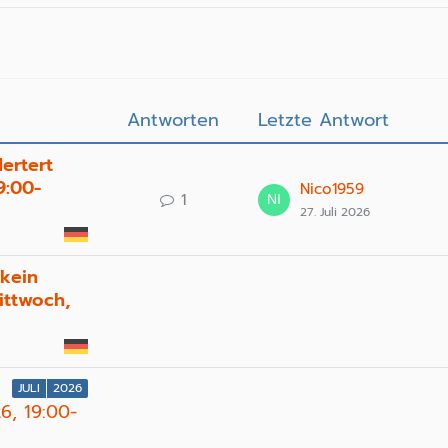
Antworten
Letzte Antwort
ertert
9:00-
Nico1959
1
27. Juli 2026
 kein
ittwoch,
JULI
2026
26, 19:00-