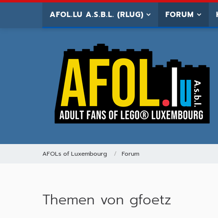
AFOL.LU A.S.B.L. (RLUG)
FORUM
AFOLs of Luxembourg
Forum
Themen von gfoetz