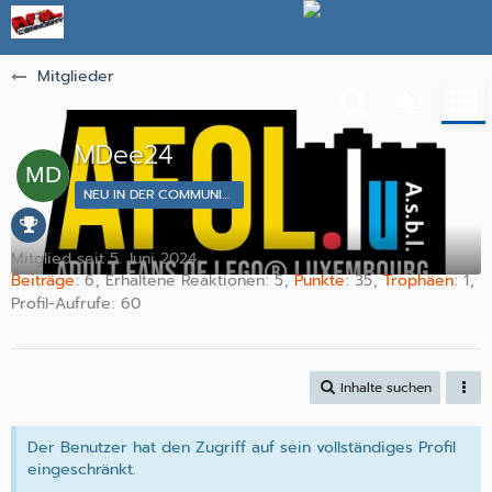
Mitglieder
MDee24
NEU IN DER COMMUNITY
Mitglied seit 5. Juni 2024
Beiträge
6
Erhaltene Reaktionen
5
Punkte
35
Trophäen
1
Profil-Aufrufe
60
Inhalte suchen
Der Benutzer hat den Zugriff auf sein vollständiges Profil
eingeschränkt.