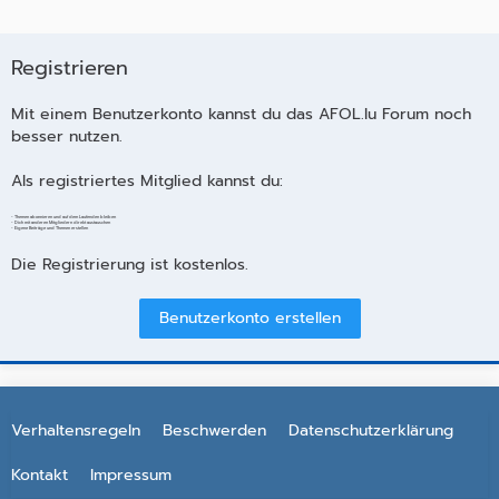
Registrieren
Mit einem Benutzerkonto kannst du das AFOL.lu Forum noch
besser nutzen.
Als registriertes Mitglied kannst du:
- Themen abonnieren und auf dem Laufenden bleiben
- Dich mit anderen Mitgliedern direkt austauschen
- Eigene Beiträge und Themen erstellen
Die Registrierung ist kostenlos.
Benutzerkonto erstellen
Verhaltensregeln
Beschwerden
Datenschutzerklärung
Kontakt
Impressum