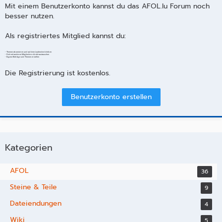
Mit einem Benutzerkonto kannst du das AFOL.lu Forum noch
besser nutzen.
Als registriertes Mitglied kannst du:
- Themen abonnieren und auf dem Laufenden bleiben
- Dich mit anderen Mitgliedern direkt austauschen
- Eigene Beiträge und Themen erstellen
Die Registrierung ist kostenlos.
Benutzerkonto erstellen
Kategorien
AFOL
36
Steine & Teile
9
Dateiendungen
4
Wiki
5