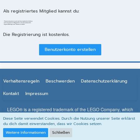
Als registriertes Mitglied kannst du:
- Themen abonnieren und auf dem Laufenden bleiben
- Dich mit anderen Mitgliedern direkt austauschen
- Eigene Beiträge und Themen erstellen
Die Registrierung ist kostenlos.
Benutzerkonto erstellen
Verhaltensregeln
Beschwerden
Datenschutzerklärung
Kontakt
Impressum
LEGO® is a registered trademark of the LEGO Company, which
does not sponsor, authorize or endorse this site. All other
Diese Seite verwendet Cookies. Durch die Nutzung unserer Seite erklärst
trademarks, service marks, and copyrights are property of their
du dich damit einverstanden, dass wir Cookies setzen.
respective owners.
Weitere Informationen
Schließen