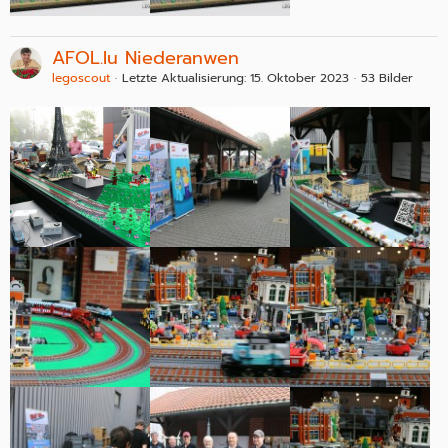
AFOL.lu Niederanwen
legoscout
Letzte Aktualisierung:
15. Oktober 2023
53 Bilder