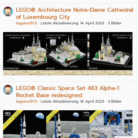
LEGO® Architecture Notre-Dame Cathedral
of Luxembourg City
legolux1973
Letzte Aktualisierung:
14. April 2023
3 Bilder
LEGO® Classic Space Set 483 Alpha-1
Rocket Base redesigned
legolux1973
Letzte Aktualisierung:
14. April 2023
4 Bilder