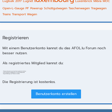
Lugbulk 2017
Lugnet
Luxembrick
Mibra
MOC
Open-L-Gauge
PF
Powerup
Schüttgutwagen
Taschenwagen
Tragwagen
Trains
Transport
Wagen
Registrieren
Mit einem Benutzerkonto kannst du das AFOL.lu Forum noch
besser nutzen.
Als registriertes Mitglied kannst du:
- Themen abonnieren und auf dem Laufenden bleiben
- Dich mit anderen Mitgliedern direkt austauschen
- Eigene Beiträge und Themen erstellen
Die Registrierung ist kostenlos.
Benutzerkonto erstellen