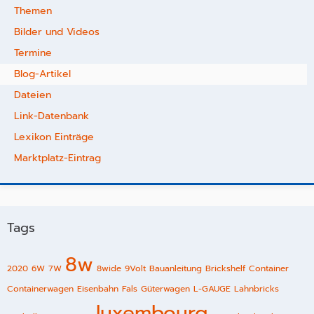
Themen
Bilder und Videos
Termine
Blog-Artikel
Dateien
Link-Datenbank
Lexikon Einträge
Marktplatz-Eintrag
Tags
8w
2020
6W
7W
8wide
9Volt
Bauanleitung
Brickshelf
Container
Containerwagen
Eisenbahn
Fals
Güterwagen
L-GAUGE
Lahnbricks
luxembourg