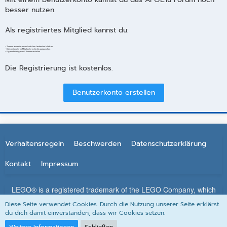
besser nutzen.
Als registriertes Mitglied kannst du:
- Themen abonnieren und auf dem Laufenden bleiben
- Dich mit anderen Mitgliedern direkt austauschen
- Eigene Beiträge und Themen erstellen
Die Registrierung ist kostenlos.
Benutzerkonto erstellen
Verhaltensregeln
Beschwerden
Datenschutzerklärung
Kontakt
Impressum
LEGO® is a registered trademark of the LEGO Company, which
does not sponsor, authorize or endorse this site. All other
Diese Seite verwendet Cookies. Durch die Nutzung unserer Seite erklärst
trademarks, service marks, and copyrights are property of their
du dich damit einverstanden, dass wir Cookies setzen.
respective owners.