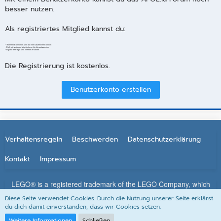
besser nutzen.
Als registriertes Mitglied kannst du:
- Themen abonnieren und auf dem Laufenden bleiben
- Dich mit anderen Mitgliedern direkt austauschen
- Eigene Beiträge und Themen erstellen
Die Registrierung ist kostenlos.
Benutzerkonto erstellen
Verhaltensregeln
Beschwerden
Datenschutzerklärung
Kontakt
Impressum
LEGO® is a registered trademark of the LEGO Company, which
does not sponsor, authorize or endorse this site. All other
Diese Seite verwendet Cookies. Durch die Nutzung unserer Seite erklärst
trademarks, service marks, and copyrights are property of their
du dich damit einverstanden, dass wir Cookies setzen.
respective owners.
Weitere Informationen
Schließen