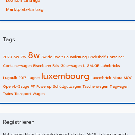
Lexikon Einträge
Marktplatz-Eintrag
Tags
8w
2020
6W
7W
8wide
9Volt
Bauanleitung
Brickshelf
Container
Containerwagen
Eisenbahn
Fals
Güterwagen
L-GAUGE
Lahnbricks
luxembourg
Lugbulk 2017
Lugnet
Luxembrick
Mibra
MOC
Open-L-Gauge
PF
Powerup
Schüttgutwagen
Taschenwagen
Tragwagen
Trains
Transport
Wagen
Registrieren
Mit einem Benutzerkonto kannst du das AFOL.lu Forum noch