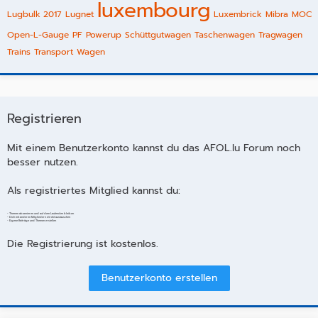
luxembourg
Lugbulk 2017
Lugnet
Luxembrick
Mibra
MOC
Open-L-Gauge
PF
Powerup
Schüttgutwagen
Taschenwagen
Tragwagen
Trains
Transport
Wagen
Registrieren
Mit einem Benutzerkonto kannst du das AFOL.lu Forum noch
besser nutzen.
Als registriertes Mitglied kannst du:
- Themen abonnieren und auf dem Laufenden bleiben
- Dich mit anderen Mitgliedern direkt austauschen
- Eigene Beiträge und Themen erstellen
Die Registrierung ist kostenlos.
Benutzerkonto erstellen