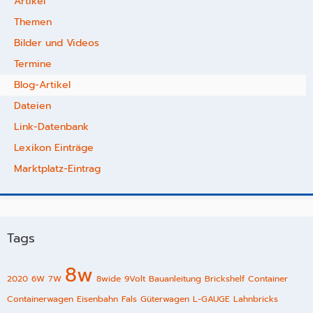
Artikel
Themen
Bilder und Videos
Termine
Blog-Artikel
Dateien
Link-Datenbank
Lexikon Einträge
Marktplatz-Eintrag
Tags
8w
2020
6W
7W
8wide
9Volt
Bauanleitung
Brickshelf
Container
Containerwagen
Eisenbahn
Fals
Güterwagen
L-GAUGE
Lahnbricks