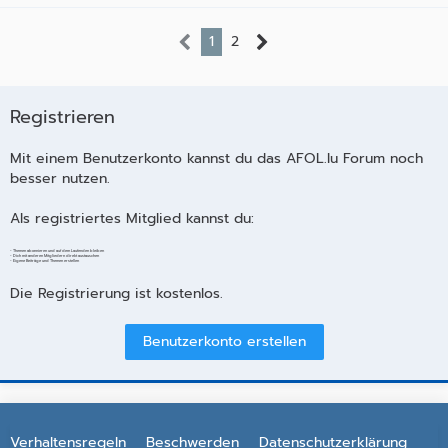
1
2
Registrieren
Mit einem Benutzerkonto kannst du das AFOL.lu Forum noch
besser nutzen.
Als registriertes Mitglied kannst du:
- Themen abonnieren und auf dem Laufenden bleiben
- Dich mit anderen Mitgliedern direkt austauschen
- Eigene Beiträge und Themen erstellen
Die Registrierung ist kostenlos.
Benutzerkonto erstellen
Verhaltensregeln
Beschwerden
Datenschutzerklärung