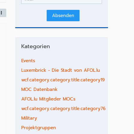
Kategorien
Events
Luxembrick - Die Stadt von AFOL.lu
wcf.category.category.title.category19
MOC Datenbank
AFOL.lu Mitglieder MOCs
wcf.category.category.title.category76
Military
Projektgruppen