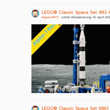
LEGO® Classic Space Set 483 
legolux1973
Letzte Aktualisierung:
14. April 20
LEGO® Classic Space Set 6861 X