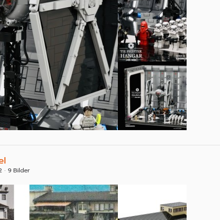
el
2
9 Bilder