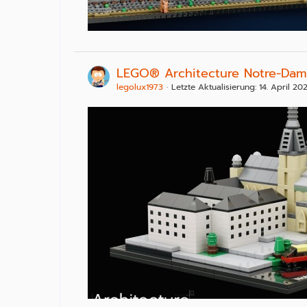
LEGO® Architecture Notre-Dam
legolux1973
Letzte Aktualisierung:
14. April 20