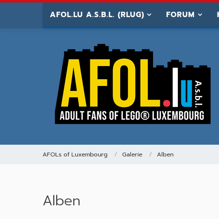
AFOL.LU A.S.B.L. (RLUG)
FORUM
AFOLs of Luxembourg
Galerie
Alben
Alben