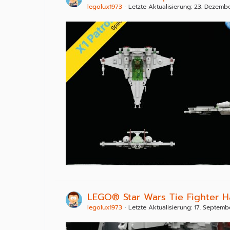
legolux1973
Letzte Aktualisierung:
23. Dezemb
LEGO® Star Wars Tie Fighter 
legolux1973
Letzte Aktualisierung:
17. Septemb