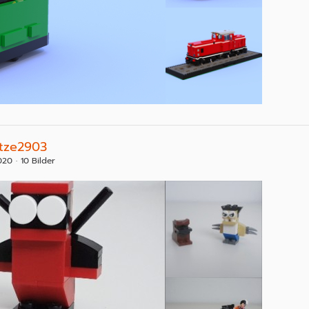
atze2903
020
10 Bilder