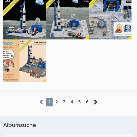
1
2
3
4
5
6
Albumsuche