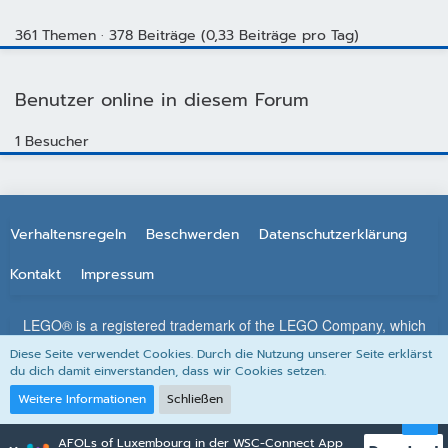
361 Themen
378 Beiträge (0,33 Beiträge pro Tag)
Benutzer online in diesem Forum
1 Besucher
Verhaltensregeln
Beschwerden
Datenschutzerklärung
Kontakt
Impressum
LEGO® is a registered trademark of the LEGO Company, which
does not sponsor, authorize or endorse this site. All other
Diese Seite verwendet Cookies. Durch die Nutzung unserer Seite erklärst
trademarks, service marks, and copyrights are property of their
du dich damit einverstanden, dass wir Cookies setzen.
respective owners.
Weitere Informationen
Schließen
AFOLs of Luxembourg in der WSC-Connect App