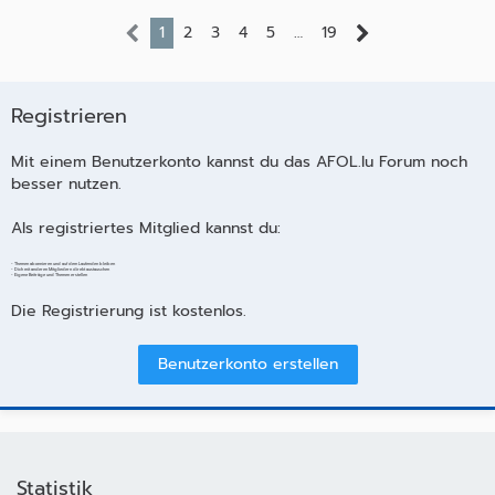
1
2
3
4
5
…
19
Registrieren
Mit einem Benutzerkonto kannst du das AFOL.lu Forum noch
besser nutzen.
Als registriertes Mitglied kannst du:
- Themen abonnieren und auf dem Laufenden bleiben
- Dich mit anderen Mitgliedern direkt austauschen
- Eigene Beiträge und Themen erstellen
Die Registrierung ist kostenlos.
Benutzerkonto erstellen
Statistik