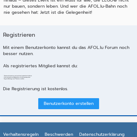
hinaus – dieses Event ist ein Muss für alle, die LEGO® nicht
nur bauen, sondern leben. Und wer die AFOL.lu-Bahn noch
nie gesehen hat: Jetzt ist die Gelegenheit!
Registrieren
Mit einem Benutzerkonto kannst du das AFOL.lu Forum noch
besser nutzen.
Als registriertes Mitglied kannst du:
- Themen abonnieren und auf dem Laufenden bleiben
- Dich mit anderen Mitgliedern direkt austauschen
- Eigene Beiträge und Themen erstellen
Die Registrierung ist kostenlos.
Benutzerkonto erstellen
Verhaltensregeln
Beschwerden
Datenschutzerklärung