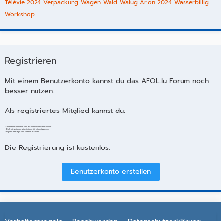
Télévie 2024
Verpackung
Wagen
Wald
Walug Arlon 2024
Wasserbillig
Workshop
Registrieren
Mit einem Benutzerkonto kannst du das AFOL.lu Forum noch
besser nutzen.
Als registriertes Mitglied kannst du:
- Themen abonnieren und auf dem Laufenden bleiben
- Dich mit anderen Mitgliedern direkt austauschen
- Eigene Beiträge und Themen erstellen
Die Registrierung ist kostenlos.
Benutzerkonto erstellen