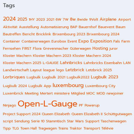
Tags
2024
2025
8w
Airplane
1HY
2023
2021
6W
7W
8wide
9Volt
Airport
Aktivität
Ausstellung
Automatisierung
BAP
Bauernhof
Bauevent
Baum
Bautreffen
Bericht
Bricklink
Brixembourg 2023
Brixembourg 2024
Expo
Exposition
Container
Containerwagen
Eurobox
Event
Fals
Farm
Hosting
Fernsehen
FIRST
Flora
Grevenmacher
Güterwagen
juror
Kloster Machern
Kloster Machern 2023
Kloster Machern 2024
Lahnbricks
Kloster Machern 2025
L-GAUGE
Lahnbricks Eisenbahn
LAN
Letzbrick
Landwirtschaft
Layout
league
lego
Letzbrick 2025
Lorbriques
Lugbulk 2023
Lugbulk
Lugbulk 2021
Lugbulk2022
luxembourg
Lugbulk 2024
Lugbulk App
Luxembourg City
Luxembrick
Meeting
Mertert
ministere
Mitglied
MOC
MOD
newjoiner
Open-L-Gauge
Ninjago
PF
Powerup
Project Support 2024
Queen Elizabeth
Queen Elizabeth II
Schüttgutwagen
script
Sendung
Serie 10
Stammtisch
Star Wars
Support
Taschenwagen
Tipp
TLG
Town Hall
Tragwagen
Trains
Traktor
Transport
Télévie