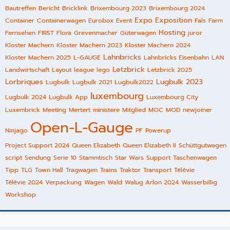
Bautreffen
Bericht
Bricklink
Brixembourg 2023
Brixembourg 2024
Expo
Exposition
Container
Containerwagen
Eurobox
Event
Fals
Farm
Hosting
Fernsehen
FIRST
Flora
Grevenmacher
Güterwagen
juror
Kloster Machern
Kloster Machern 2023
Kloster Machern 2024
Lahnbricks
Kloster Machern 2025
L-GAUGE
Lahnbricks Eisenbahn
LAN
Letzbrick
Landwirtschaft
Layout
league
lego
Letzbrick 2025
Lorbriques
Lugbulk 2023
Lugbulk
Lugbulk 2021
Lugbulk2022
luxembourg
Lugbulk 2024
Lugbulk App
Luxembourg City
Luxembrick
Meeting
Mertert
ministere
Mitglied
MOC
MOD
newjoiner
Open-L-Gauge
Ninjago
PF
Powerup
Project Support 2024
Queen Elizabeth
Queen Elizabeth II
Schüttgutwagen
script
Sendung
Serie 10
Stammtisch
Star Wars
Support
Taschenwagen
Tipp
TLG
Town Hall
Tragwagen
Trains
Traktor
Transport
Télévie
Télévie 2024
Verpackung
Wagen
Wald
Walug Arlon 2024
Wasserbillig
Workshop