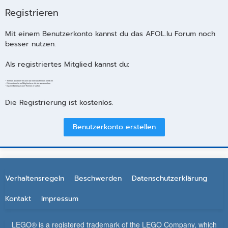
Registrieren
Mit einem Benutzerkonto kannst du das AFOL.lu Forum noch
besser nutzen.
Als registriertes Mitglied kannst du:
- Themen abonnieren und auf dem Laufenden bleiben
- Dich mit anderen Mitgliedern direkt austauschen
- Eigene Beiträge und Themen erstellen
Die Registrierung ist kostenlos.
Benutzerkonto erstellen
Verhaltensregeln
Beschwerden
Datenschutzerklärung
Kontakt
Impressum
LEGO® is a registered trademark of the LEGO Company, which