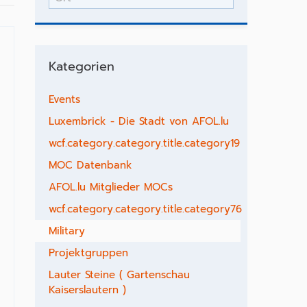
Kategorien
Events
Luxembrick - Die Stadt von AFOL.lu
wcf.category.category.title.category19
MOC Datenbank
AFOL.lu Mitglieder MOCs
wcf.category.category.title.category76
Military
Projektgruppen
Lauter Steine ( Gartenschau
Kaiserslautern )