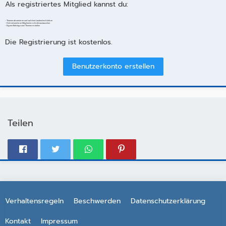
Als registriertes Mitglied kannst du:
- Themen abonnieren und auf dem Laufenden bleiben
- Dich mit anderen Mitgliedern direkt austauschen
- Eigene Beiträge und Themen erstellen
Die Registrierung ist kostenlos.
Benutzerkonto erstellen
Teilen
Verhaltensregeln
Beschwerden
Datenschutzerklärung
Kontakt
Impressum