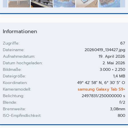
Informationen
Zugriffe
67
Dateiname
20260419_134427.jpg
Aufnahmedatum
19. April 2026
Datum hochgeladen
2. Mai 2026
Bildmaße
3.000 × 2.250
Dateigröße
1,4 MB
Koordinaten
49° 42' 58" N, 6° 30' 5" O
Kameramodell
samsung Galaxy Tab S9+
Belichtung
2497831/250000000 s
Blende
f/2
Brennweite
3,08mm
ISO-Empfindlichkeit
800