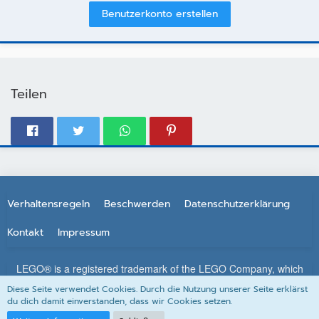
Benutzerkonto erstellen
Teilen
Verhaltensregeln
Beschwerden
Datenschutzerklärung
Kontakt
Impressum
LEGO® is a registered trademark of the LEGO Company, which
does not sponsor, authorize or endorse this site. All other
Diese Seite verwendet Cookies. Durch die Nutzung unserer Seite erklärst
trademarks, service marks, and copyrights are property of their
du dich damit einverstanden, dass wir Cookies setzen.
respective owners.