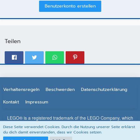
Benutzerkonto erstellen
Teilen
Verhaltensregeln
Beschwerden
Datenschutzerklärung
Kontakt
Impressum
LEGO® is a registered trademark of the LEGO Company, which
does not sponsor, authorize or endorse this site. All other
Diese Seite verwendet Cookies. Durch die Nutzung unserer Seite erklärst
trademarks, service marks, and copyrights are property of their
du dich damit einverstanden, dass wir Cookies setzen.
respective owners.