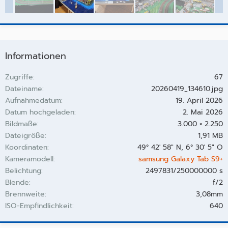
Informationen
Zugriffe
67
Dateiname
20260419_134610.jpg
Aufnahmedatum
19. April 2026
Datum hochgeladen
2. Mai 2026
Bildmaße
3.000 × 2.250
Dateigröße
1,91 MB
Koordinaten
49° 42' 58" N, 6° 30' 5" O
Kameramodell
samsung Galaxy Tab S9+
Belichtung
2497831/250000000 s
Blende
f/2
Brennweite
3,08mm
ISO-Empfindlichkeit
640