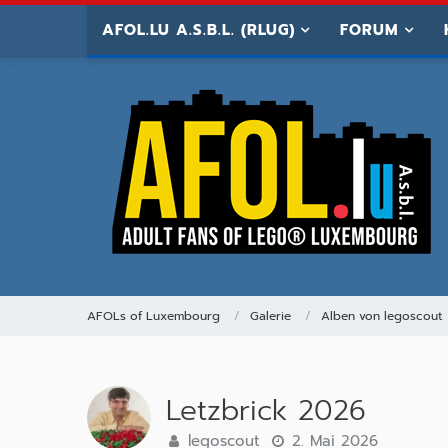
AFOL.LU A.S.B.L. (RLUG)
FORUM
AFOLs of Luxembourg
Galerie
Alben von legoscout
Letzbrick 2026
legoscout
2. Mai 2026