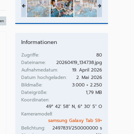
gen
Informationen
Zugriffe
80
Dateiname
20260419_134738.jpg
Aufnahmedatum
19. April 2026
Datum hochgeladen
2. Mai 2026
Bildmaße
3.000 × 2.250
Dateigröße
1,79 MB
Koordinaten
49° 42' 58" N, 6° 30' 5" O
Kameramodell
samsung Galaxy Tab S9+
Belichtung
2497831/250000000 s