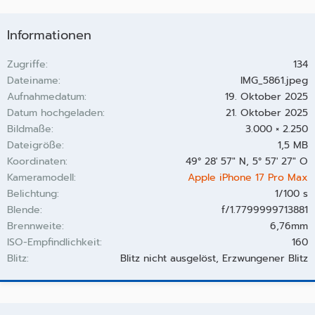
Informationen
Zugriffe
134
Dateiname
IMG_5861.jpeg
Aufnahmedatum
19. Oktober 2025
Datum hochgeladen
21. Oktober 2025
Bildmaße
3.000 × 2.250
Dateigröße
1,5 MB
Koordinaten
49° 28' 57" N, 5° 57' 27" O
Kameramodell
Apple iPhone 17 Pro Max
Belichtung
1/100 s
Blende
f/1.7799999713881
Brennweite
6,76mm
ISO-Empfindlichkeit
160
Blitz
Blitz nicht ausgelöst, Erzwungener Blitz