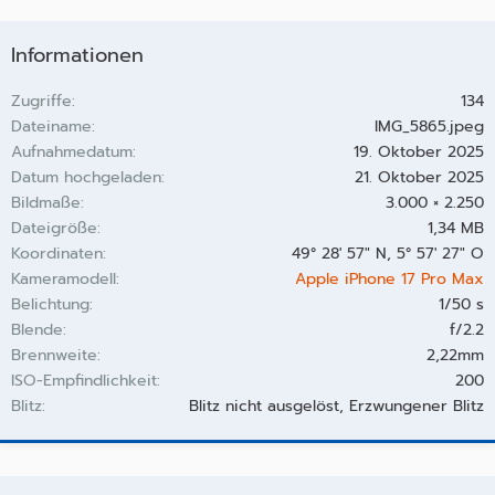
Informationen
Zugriffe
134
Dateiname
IMG_5865.jpeg
Aufnahmedatum
19. Oktober 2025
Datum hochgeladen
21. Oktober 2025
Bildmaße
3.000 × 2.250
Dateigröße
1,34 MB
Koordinaten
49° 28' 57" N, 5° 57' 27" O
Kameramodell
Apple iPhone 17 Pro Max
Belichtung
1/50 s
Blende
f/2.2
Brennweite
2,22mm
ISO-Empfindlichkeit
200
Blitz
Blitz nicht ausgelöst, Erzwungener Blitz