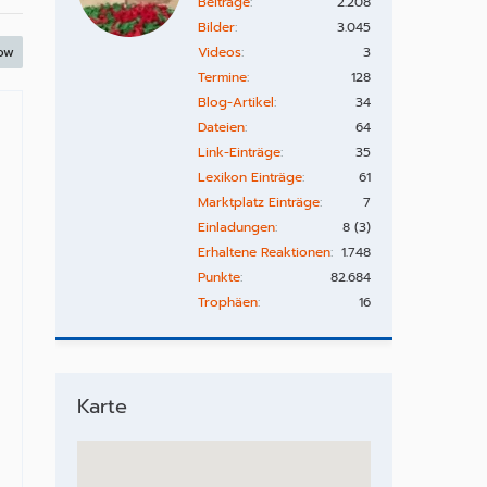
Beiträge
2.208
Bilder
3.045
ow
Videos
3
Termine
128
Blog-Artikel
34
Dateien
64
Link-Einträge
35
Lexikon Einträge
61
Marktplatz Einträge
7
Einladungen
8 (3)
Erhaltene Reaktionen
1.748
Punkte
82.684
Trophäen
16
Karte