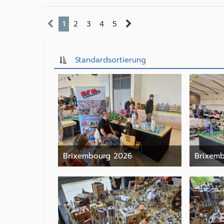
1
2
3
4
5
Standardsortierung
Brixembourg 2026
Brixem
9. Juni 2026