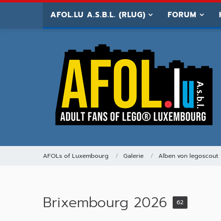
AFOL.LU A.S.B.L. (RLUG)
FORUM
AFOLs of Luxembourg
Galerie
Alben von legoscout
Brixembourg 2026
62