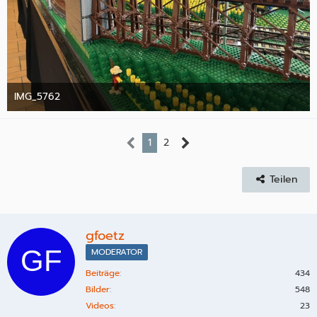
IMG_5762
10. Oktober 2025
1
2
Teilen
gfoetz
MODERATOR
Beiträge
434
Bilder
548
Videos
23