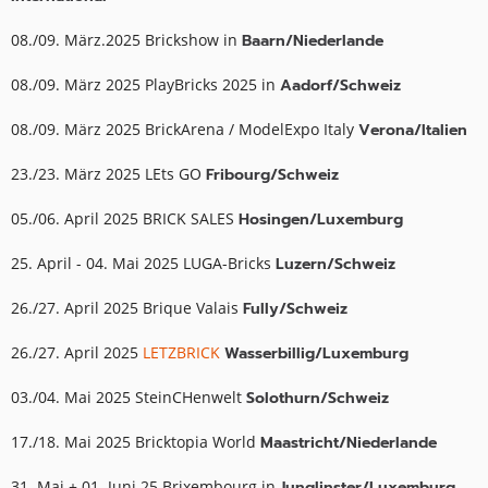
08./09. März.2025 Brickshow in
Baarn/Niederlande
08./09. März 2025 PlayBricks 2025 in
Aadorf/Schweiz
08./09. März 2025 BrickArena / ModelExpo Italy
Verona/Italien
23./23. März 2025 LEts GO
Fribourg/Schweiz
05./06. April 2025 BRICK SALES
Hosingen/Luxemburg
25. April - 04. Mai 2025 LUGA-Bricks
Luzern/Schweiz
26./27. April 2025 Brique Valais
Fully/Schweiz
26./27. April 2025
LETZBRICK
Wasserbillig/Luxemburg
03./04. Mai 2025 SteinCHenwelt
Solothurn/Schweiz
17./18. Mai 2025 Bricktopia World
Maastricht/Niederlande
31. Mai + 01. Juni 25 Brixembourg in
Junglinster/Luxemburg