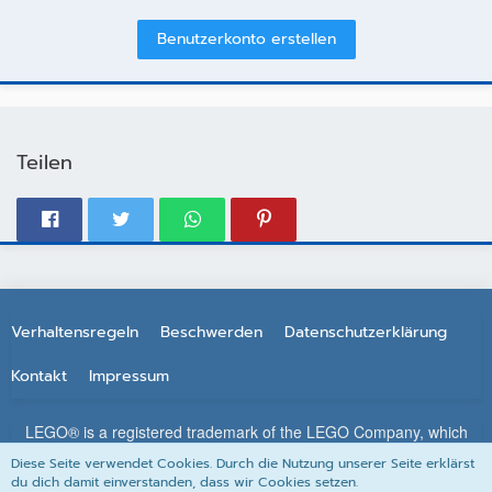
Benutzerkonto erstellen
Teilen
Verhaltensregeln
Beschwerden
Datenschutzerklärung
Kontakt
Impressum
LEGO® is a registered trademark of the LEGO Company, which
does not sponsor, authorize or endorse this site. All other
Diese Seite verwendet Cookies. Durch die Nutzung unserer Seite erklärst
trademarks, service marks, and copyrights are property of their
du dich damit einverstanden, dass wir Cookies setzen.