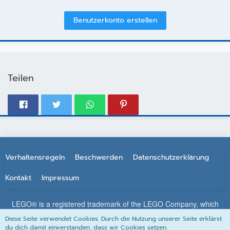
Benutzerkonto erstellen
Teilen
Verhaltensregeln
Beschwerden
Datenschutzerklärung
Kontakt
Impressum
LEGO® is a registered trademark of the LEGO Company, which
does not sponsor, authorize or endorse this site. All other
Diese Seite verwendet Cookies. Durch die Nutzung unserer Seite erklärst
trademarks, service marks, and copyrights are property of their
du dich damit einverstanden, dass wir Cookies setzen.