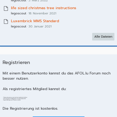
legoscout
5. März 2022
life sized christmas tree instructions
legoscout
18. November 2021
Luxembrick MMS Standard
legoscout
30. Januar 2021
Alle Dateien
Registrieren
Mit einem Benutzerkonto kannst du das AFOL.lu Forum noch
besser nutzen.
Als registriertes Mitglied kannst du:
- Themen abonnieren und auf dem Laufenden bleiben
- Dich mit anderen Mitgliedern direkt austauschen
- Eigene Beiträge und Themen erstellen
Die Registrierung ist kostenlos.