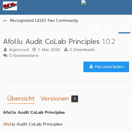
Recognized LEGO Fan Community
Afol.lu Audit CoLab Principles
1.0.2
legoscout
1. Mai 2026
2 Downloads
0 Kommentare
Herunterladen
Übersicht
Versionen
3
Afol.lu Audit CoLab Principles
Afol
.lu Audit CoLab Principles