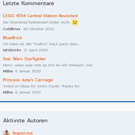
Letzte Kommentare
LEGO 4554 Central Station Revisited
Der Download funktioniert leider nicht.
ColdBrixx
24. Oktober 2022
BlueBrick
Ich habe mir die "TrixBrix" track parts dazu…
lahnbricks
21. April 2020
Star Wars Starfighter
Merci, wees zwar nett op ech ee soll nobauen, mol…
MiBra
6. Januar 2020
Princess June's Carriage
Voted on Ideas for June's Castle. Thanks for…
MiBra
6. Januar 2020
Aktivste Autoren
legoscout