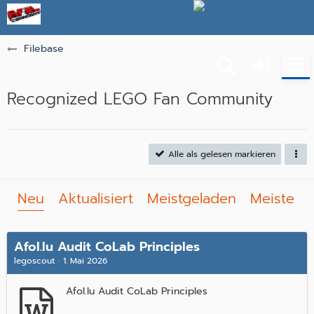
Filebase
Recognized LEGO Fan Community
Alle als gelesen markieren
Neu
Aktualisiert
Meistgeladen
Meiste R
Afol.lu Audit CoLab Principles
legoscout
1. Mai 2026
Afol.lu Audit CoLab Principles