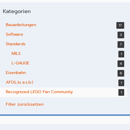
Kategorien
Bauanleitungen
17
Software
3
Standards
7
MILS
1
L-GAUGE
4
Eisenbahn
6
AFOL.lu a.s.b.l.
1
Recognized LEGO Fan Community
1
Filter zurücksetzen